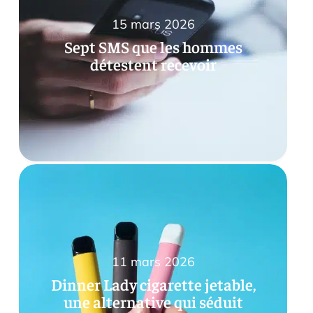
15 mars 2026
Sept SMS que les hommes
détestent recevoir
11 mars 2026
Dinner Lady cigarette jetable,
une alternative qui séduit