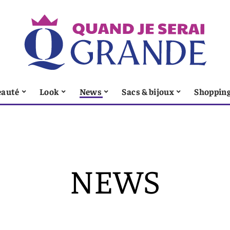
eauté
Look
News
Sacs & bijoux
Shoppin
NEWS