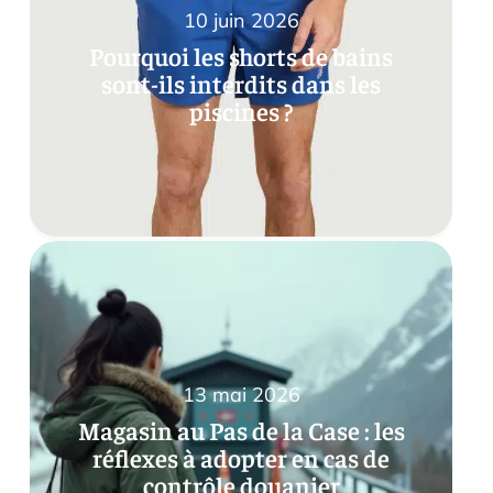
10 juin 2026
Pourquoi les shorts de bains
sont-ils interdits dans les
piscines ?
13 mai 2026
Magasin au Pas de la Case : les
réflexes à adopter en cas de
contrôle douanier