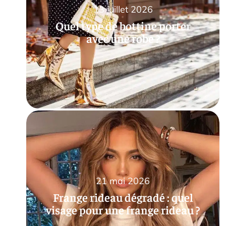
13 juillet 2026
Quel type de bottine porter
avec une robe ?
21 mai 2026
Frange rideau dégradé : quel
visage pour une frange rideau ?