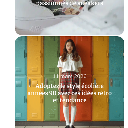
passionnés de sneakers
11 mars 2026
Adoptez le style écolière
années 90 avec ces idées rétro
et tendance