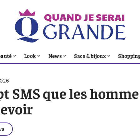
eauté
Look
News
Sacs & bijoux
Shoppin
2026
pt SMS que les homme
cevoir
ws