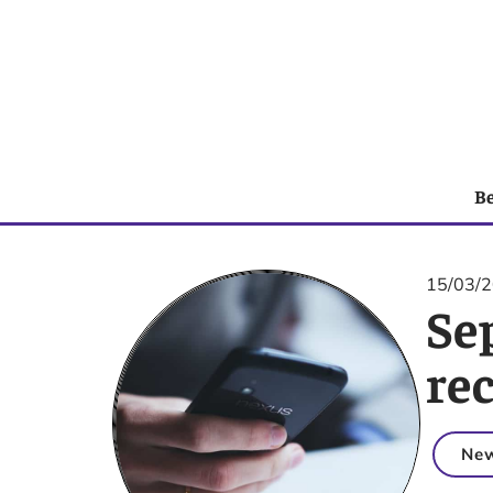
B
15/03/
Se
re
Ne