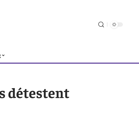
g
s détestent