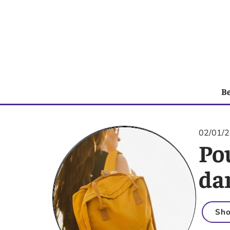
B
02/01/
Pou
dan
Sho