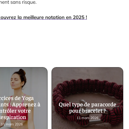
ment sans risque.
couvrez la meilleure notation en 2025 !
rcices de Yoga
nts : Apprenez à
Quel type de paracorde
ntrôler votre
pour bracelet ?
espiration
11 mars 2026
11 mars 2026