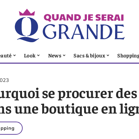
eauté
Look
News
Sacs & bijoux
Shoppin
2023
rquoi se procurer des 
s une boutique en lign
pping