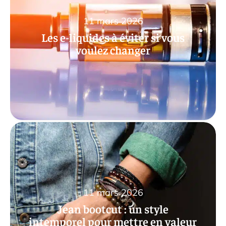
11 mars 2026
Les e-liquides à éviter si vous
voulez changer
11 mars 2026
Jean bootcut : un style
intemporel pour mettre en valeur