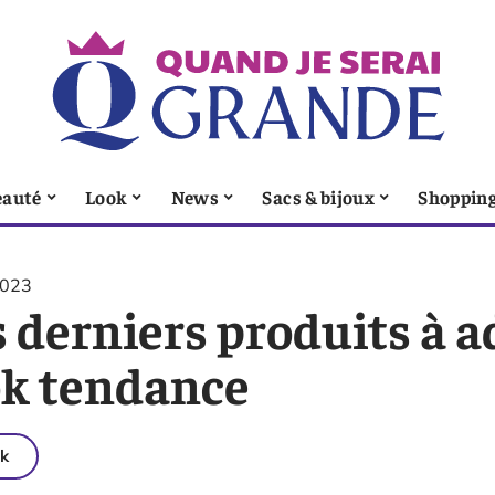
eauté
Look
News
Sacs & bijoux
Shoppin
2023
s derniers produits à 
ok tendance
k