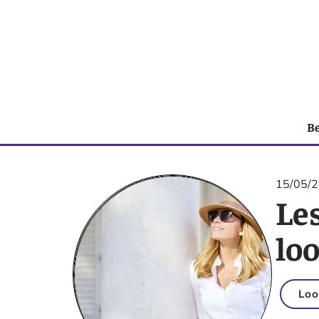
B
15/05/
Le
lo
Loo