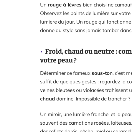
Un
rouge à lèvres
bien choisi ne camoufle
Observez les points de lumière sur votre 
lumière du jour. Un rouge qui fonctionne 
donne du style sans jamais tomber dans l
Froid, chaud ou neutre : co
votre peau ?
Déterminer ce fameux
sous-ton
, c’est m
suffit de quelques gestes : regardez la co
veines bleutées ou violacées trahissent 
chaud
domine. Impossible de trancher ?
Un miroir, une lumière franche, et la pea
souvent des carnations rosées, laiteuses,
des reflets dorés, pêche, miel ou caramel. 