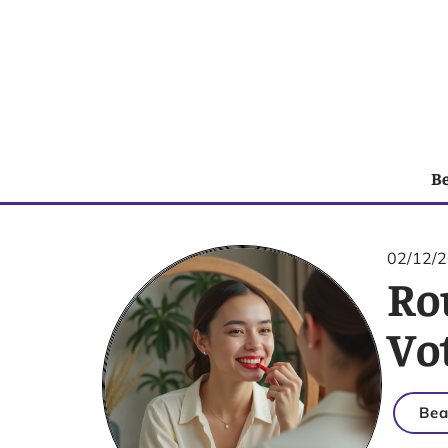
B
02/12/
Ro
Vot
Bea