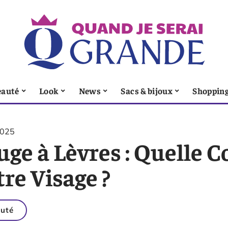
eauté
Look
News
Sacs & bijoux
Shoppin
2025
uge à Lèvres : Quelle 
re Visage ?
uté