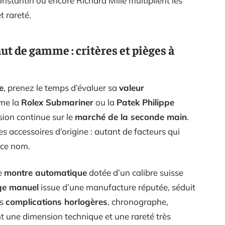
tantin ou encore Richard Mille multiplient les
t rareté.
t de gamme : critères et pièges à
e
, prenez le temps d’évaluer sa
valeur
mme la
Rolex Submariner
ou la
Patek Philippe
sion continue sur le
marché de la seconde main
.
es accessoires d’origine : autant de facteurs qui
 ce nom.
e
montre automatique
dotée d’un calibre suisse
ge manuel
issue d’une manufacture réputée, séduit
es
complications horlogères
, chronographe,
nt une dimension technique et une rareté très