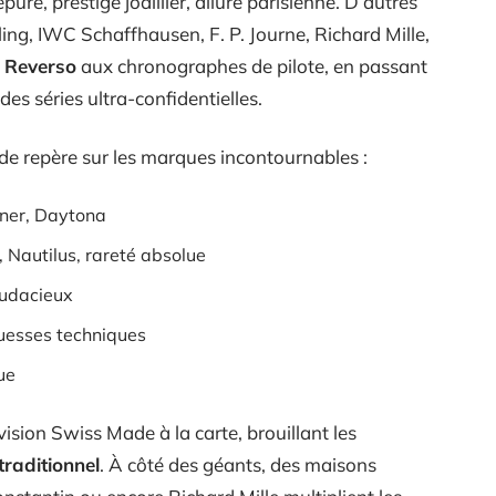
puré, prestige joaillier, allure parisienne. D’autres
ng, IWC Schaffhausen, F. P. Journe, Richard Mille,
a
Reverso
aux chronographes de pilote, en passant
es séries ultra-confidentielles.
 de repère sur les marques incontournables :
iner, Daytona
, Nautilus, rareté absolue
audacieux
uesses techniques
ue
ision Swiss Made à la carte, brouillant les
traditionnel
. À côté des géants, des maisons