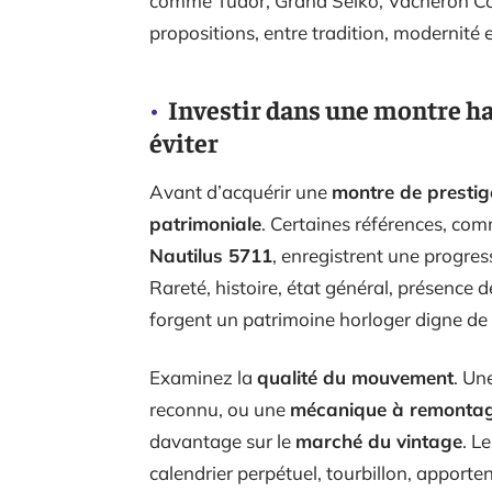
comme Tudor, Grand Seiko, Vacheron Cons
propositions, entre tradition, modernité e
Investir dans une montre hau
éviter
Avant d’acquérir une
montre de prestig
patrimoniale
. Certaines références, co
Nautilus 5711
, enregistrent une progres
Rareté, histoire, état général, présence d
forgent un patrimoine horloger digne de
Examinez la
qualité du mouvement
. Un
reconnu, ou une
mécanique à remonta
davantage sur le
marché du vintage
. L
calendrier perpétuel, tourbillon, apporte