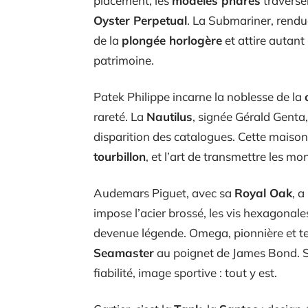
placement, les
modèles phares
traverse
Oyster Perpetual
. La Submariner, rendu
de la
plongée horlogère
et attire autant
patrimoine.
Patek Philippe incarne la noblesse de la
rareté. La
Nautilus
, signée Gérald Genta,
disparition des catalogues. Cette maison 
tourbillon
, et l’art de transmettre les m
Audemars Piguet, avec sa
Royal Oak
, a
impose l’acier brossé, les vis hexagonales
devenue légende. Omega, pionnière et te
Seamaster
au poignet de James Bond. Sé
fiabilité, image sportive : tout y est.