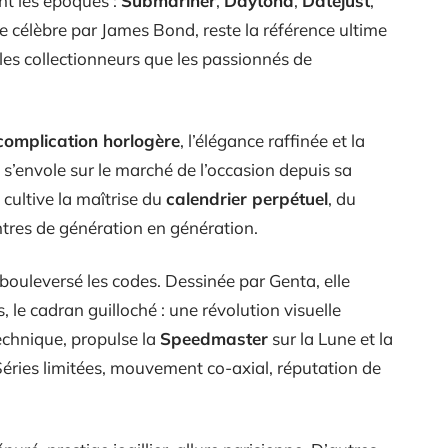
nt les époques :
Submariner
,
Daytona
,
Datejust
,
e célèbre par James Bond, reste la référence ultime
 les collectionneurs que les passionnés de
complication horlogère
, l’élégance raffinée et la
 s’envole sur le marché de l’occasion depuis sa
cultive la maîtrise du
calendrier perpétuel
, du
ontres de génération en génération.
 bouleversé les codes. Dessinée par Genta, elle
, le cadran guilloché : une révolution visuelle
chnique, propulse la
Speedmaster
sur la Lune et la
ries limitées, mouvement co-axial, réputation de