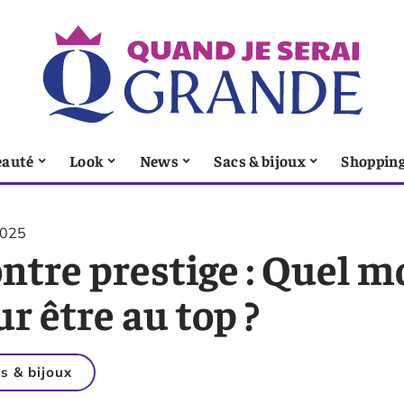
eauté
Look
News
Sacs & bijoux
Shoppin
2025
ntre prestige : Quel m
r être au top ?
s & bijoux