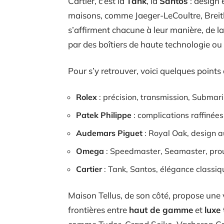
Cartier, c’est la
Tank
, la
Santos
: design é
maisons, comme Jaeger-LeCoultre, Breitli
s’affirment chacune à leur manière, de l
par des boîtiers de haute technologie ou d
Pour s’y retrouver, voici quelques points
Rolex
: précision, transmission, Submar
Patek Philippe
: complications raffinées
Audemars Piguet
: Royal Oak, design 
Omega
: Speedmaster, Seamaster, pro
Cartier
: Tank, Santos, élégance classiq
Maison Tellus, de son côté, propose une v
frontières entre
haut de gamme
et
luxe 