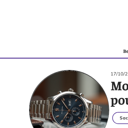
B
17/10/
Mo
pou
Sac