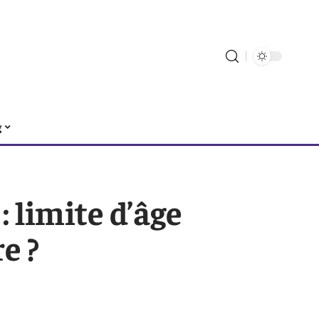
g
 limite d’âge
e ?