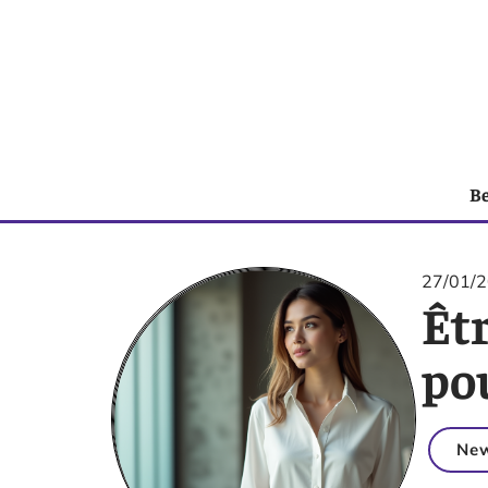
B
27/01/
Êtr
po
Ne