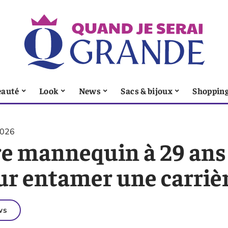
eauté
Look
News
Sacs & bijoux
Shoppin
2026
e mannequin à 29 ans :
ur entamer une carrièr
ws