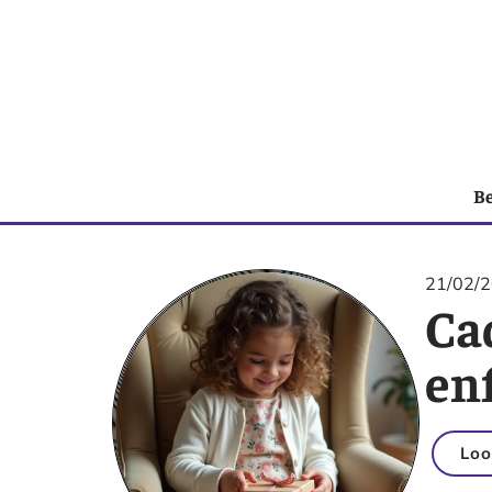
B
21/02/
Ca
enf
Loo