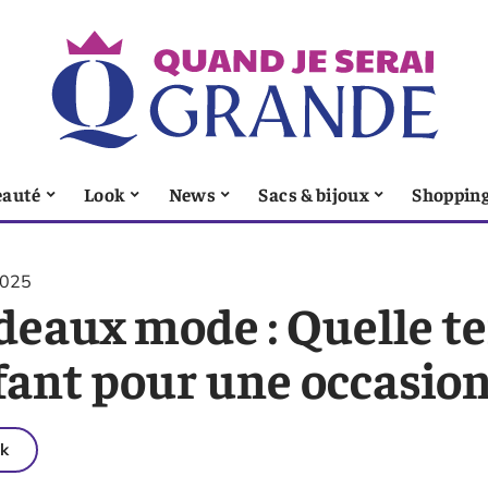
eauté
Look
News
Sacs & bijoux
Shoppin
2025
deaux mode : Quelle te
ant pour une occasion 
k