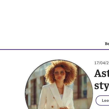
B
17/04/
As
sty
Loo