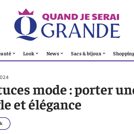
eauté
Look
News
Sacs & bijoux
Shoppin
2024
tuces mode : porter un
le et élégance
k